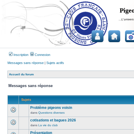
Pigeo
...L'univers
Inscription
Connexion
Messages sans réponse
|
Sujets actifs
Accueil du forum
Messages sans réponse
Sujets
Problème pigeons voisin
dans
Questions diverses
Aucun
message
cotisations et bagues 2026
non
dans
La vie du club
Aucun
lu
message
Présentation
n’a