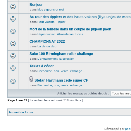
lu
publié
sujet.
message
Bonjour
n’a
dans
non
été
dans
Mes pigeons et moi.
ce
Aucun
lu
publié
sujet.
message
Au tour des tipplers et des hauts volants (Il ya un jeu de mots
n’a
dans
non
été
dans
Haut-volants, Tippler
ce
Aucun
lu
publié
sujet.
message
Mort de la femelle dans un couple de pigeon paon
n’a
dans
non
été
dans
Reproduction, Alimentation, Soins
ce
Aucun
lu
publié
sujet.
message
CHAMPIONNAT 2022
n’a
dans
non
été
dans
La vie du club
ce
Aucun
lu
publié
sujet.
message
Suite 100 Birmingham roller challenge
n’a
dans
non
été
dans
L'entrainement, la selection
ce
Aucun
lu
publié
sujet.
message
Taklas à céder
n’a
dans
non
été
dans
Recherche, don, vente, échange ...
ce
Aucun
lu
publié
sujet.
message
n’a
dans
Stefan Hartmann cede super CF
non
été
ce
Pièces
dans
Recherche, don, vente, échange ...
lu
Aucun
publié
sujet.
jointes
n’a
message
dans
Afficher les messages publiés depuis :
été
non
ce
publié
lu
Page
sujet.
1
sur
11
[ La recherche a retourné 218 résultats ]
dans
n’a
ce
été
Accueil du forum
sujet.
publié
dans
ce
sujet.
Développé par
php