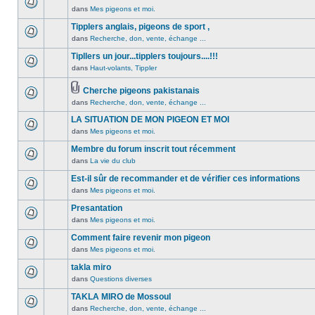
non
été
dans
Mes pigeons et moi.
Aucun
lu
publié
message
Tipplers anglais, pigeons de sport ,
n’a
dans
non
été
dans
Recherche, don, vente, échange ...
ce
Aucun
lu
publié
sujet.
message
Tipllers un jour...tipplers toujours....!!!
n’a
dans
non
été
dans
Haut-volants, Tippler
ce
Aucun
lu
publié
sujet.
message
n’a
dans
Cherche pigeons pakistanais
non
été
ce
Pièces
dans
Recherche, don, vente, échange ...
lu
Aucun
publié
sujet.
jointes
n’a
message
dans
LA SITUATION DE MON PIGEON ET MOI
été
non
ce
dans
Mes pigeons et moi.
publié
lu
Aucun
sujet.
dans
n’a
message
Membre du forum inscrit tout récemment
ce
été
non
dans
La vie du club
Aucun
sujet.
publié
lu
message
Est-il sûr de recommander et de vérifier ces informations
dans
n’a
non
ce
été
dans
Mes pigeons et moi.
Aucun
lu
sujet.
publié
message
Presantation
n’a
dans
non
été
dans
Mes pigeons et moi.
ce
Aucun
lu
publié
sujet.
message
Comment faire revenir mon pigeon
n’a
dans
non
été
dans
Mes pigeons et moi.
ce
Aucun
lu
publié
sujet.
message
takla miro
n’a
dans
non
été
dans
Questions diverses
ce
Aucun
lu
publié
sujet.
message
TAKLA MIRO de Mossoul
n’a
dans
non
été
dans
Recherche, don, vente, échange ...
ce
Aucun