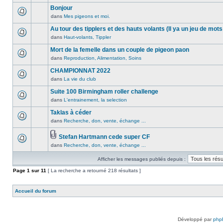
lu
publié
sujet.
message
Bonjour
n’a
dans
non
été
dans
Mes pigeons et moi.
ce
Aucun
lu
publié
sujet.
message
Au tour des tipplers et des hauts volants (Il ya un jeu de mots
n’a
dans
non
été
dans
Haut-volants, Tippler
ce
Aucun
lu
publié
sujet.
message
Mort de la femelle dans un couple de pigeon paon
n’a
dans
non
été
dans
Reproduction, Alimentation, Soins
ce
Aucun
lu
publié
sujet.
message
CHAMPIONNAT 2022
n’a
dans
non
été
dans
La vie du club
ce
Aucun
lu
publié
sujet.
message
Suite 100 Birmingham roller challenge
n’a
dans
non
été
dans
L'entrainement, la selection
ce
Aucun
lu
publié
sujet.
message
Taklas à céder
n’a
dans
non
été
dans
Recherche, don, vente, échange ...
ce
Aucun
lu
publié
sujet.
message
n’a
dans
Stefan Hartmann cede super CF
non
été
ce
Pièces
dans
Recherche, don, vente, échange ...
lu
Aucun
publié
sujet.
jointes
n’a
message
dans
Afficher les messages publiés depuis :
été
non
ce
publié
lu
Page
sujet.
1
sur
11
[ La recherche a retourné 218 résultats ]
dans
n’a
ce
été
Accueil du forum
sujet.
publié
dans
ce
sujet.
Développé par
php