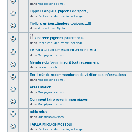
non
été
dans
Mes pigeons et moi.
Aucun
lu
publié
message
Tipplers anglais, pigeons de sport ,
n’a
dans
non
été
dans
Recherche, don, vente, échange ...
ce
Aucun
lu
publié
sujet.
message
Tipllers un jour...tipplers toujours....!!!
n’a
dans
non
été
dans
Haut-volants, Tippler
ce
Aucun
lu
publié
sujet.
message
n’a
dans
Cherche pigeons pakistanais
non
été
ce
Pièces
dans
Recherche, don, vente, échange ...
lu
Aucun
publié
sujet.
jointes
n’a
message
dans
LA SITUATION DE MON PIGEON ET MOI
été
non
ce
dans
Mes pigeons et moi.
publié
lu
Aucun
sujet.
dans
n’a
message
Membre du forum inscrit tout récemment
ce
été
non
dans
La vie du club
Aucun
sujet.
publié
lu
message
Est-il sûr de recommander et de vérifier ces informations
dans
n’a
non
ce
été
dans
Mes pigeons et moi.
Aucun
lu
sujet.
publié
message
Presantation
n’a
dans
non
été
dans
Mes pigeons et moi.
ce
Aucun
lu
publié
sujet.
message
Comment faire revenir mon pigeon
n’a
dans
non
été
dans
Mes pigeons et moi.
ce
Aucun
lu
publié
sujet.
message
takla miro
n’a
dans
non
été
dans
Questions diverses
ce
Aucun
lu
publié
sujet.
message
TAKLA MIRO de Mossoul
n’a
dans
non
été
dans
Recherche, don, vente, échange ...
ce
Aucun