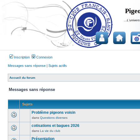
Pigeo
...L'univers
Inscription
Connexion
Messages sans réponse
|
Sujets actifs
Accueil du forum
Messages sans réponse
Sujets
Problème pigeons voisin
dans
Questions diverses
Aucun
message
cotisations et bagues 2026
non
dans
La vie du club
Aucun
lu
message
Présentation
n’a