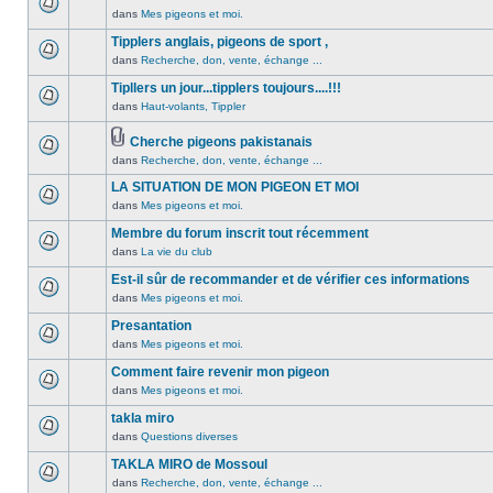
non
été
dans
Mes pigeons et moi.
Aucun
lu
publié
message
Tipplers anglais, pigeons de sport ,
n’a
dans
non
été
dans
Recherche, don, vente, échange ...
ce
Aucun
lu
publié
sujet.
message
Tipllers un jour...tipplers toujours....!!!
n’a
dans
non
été
dans
Haut-volants, Tippler
ce
Aucun
lu
publié
sujet.
message
n’a
dans
Cherche pigeons pakistanais
non
été
ce
Pièces
dans
Recherche, don, vente, échange ...
lu
Aucun
publié
sujet.
jointes
n’a
message
dans
LA SITUATION DE MON PIGEON ET MOI
été
non
ce
dans
Mes pigeons et moi.
publié
lu
Aucun
sujet.
dans
n’a
message
Membre du forum inscrit tout récemment
ce
été
non
dans
La vie du club
Aucun
sujet.
publié
lu
message
Est-il sûr de recommander et de vérifier ces informations
dans
n’a
non
ce
été
dans
Mes pigeons et moi.
Aucun
lu
sujet.
publié
message
Presantation
n’a
dans
non
été
dans
Mes pigeons et moi.
ce
Aucun
lu
publié
sujet.
message
Comment faire revenir mon pigeon
n’a
dans
non
été
dans
Mes pigeons et moi.
ce
Aucun
lu
publié
sujet.
message
takla miro
n’a
dans
non
été
dans
Questions diverses
ce
Aucun
lu
publié
sujet.
message
TAKLA MIRO de Mossoul
n’a
dans
non
été
dans
Recherche, don, vente, échange ...
ce
Aucun