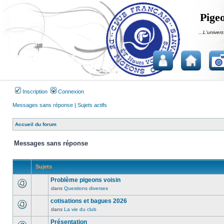
Pigeo
...L'univers
Inscription
Connexion
Messages sans réponse
|
Sujets actifs
Accueil du forum
Messages sans réponse
Sujets
Problème pigeons voisin
dans
Questions diverses
Aucun
message
cotisations et bagues 2026
non
dans
La vie du club
Aucun
lu
message
Présentation
n’a