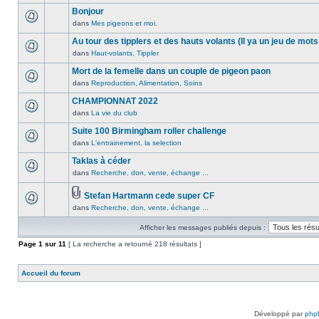
lu
publié
sujet.
message
Bonjour
n’a
dans
non
été
dans
Mes pigeons et moi.
ce
Aucun
lu
publié
sujet.
message
Au tour des tipplers et des hauts volants (Il ya un jeu de mots
n’a
dans
non
été
dans
Haut-volants, Tippler
ce
Aucun
lu
publié
sujet.
message
Mort de la femelle dans un couple de pigeon paon
n’a
dans
non
été
dans
Reproduction, Alimentation, Soins
ce
Aucun
lu
publié
sujet.
message
CHAMPIONNAT 2022
n’a
dans
non
été
dans
La vie du club
ce
Aucun
lu
publié
sujet.
message
Suite 100 Birmingham roller challenge
n’a
dans
non
été
dans
L'entrainement, la selection
ce
Aucun
lu
publié
sujet.
message
Taklas à céder
n’a
dans
non
été
dans
Recherche, don, vente, échange ...
ce
Aucun
lu
publié
sujet.
message
n’a
dans
Stefan Hartmann cede super CF
non
été
ce
Pièces
dans
Recherche, don, vente, échange ...
lu
Aucun
publié
sujet.
jointes
n’a
message
dans
Afficher les messages publiés depuis :
été
non
ce
publié
lu
Page
sujet.
1
sur
11
[ La recherche a retourné 218 résultats ]
dans
n’a
ce
été
Accueil du forum
sujet.
publié
dans
ce
sujet.
Développé par
php