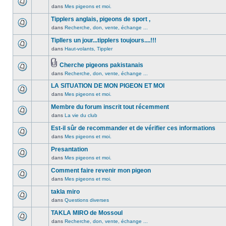
non
été
dans
Mes pigeons et moi.
Aucun
lu
publié
message
Tipplers anglais, pigeons de sport ,
n’a
dans
non
été
dans
Recherche, don, vente, échange ...
ce
Aucun
lu
publié
sujet.
message
Tipllers un jour...tipplers toujours....!!!
n’a
dans
non
été
dans
Haut-volants, Tippler
ce
Aucun
lu
publié
sujet.
message
n’a
dans
Cherche pigeons pakistanais
non
été
ce
Pièces
dans
Recherche, don, vente, échange ...
lu
Aucun
publié
sujet.
jointes
n’a
message
dans
LA SITUATION DE MON PIGEON ET MOI
été
non
ce
dans
Mes pigeons et moi.
publié
lu
Aucun
sujet.
dans
n’a
message
Membre du forum inscrit tout récemment
ce
été
non
dans
La vie du club
Aucun
sujet.
publié
lu
message
Est-il sûr de recommander et de vérifier ces informations
dans
n’a
non
ce
été
dans
Mes pigeons et moi.
Aucun
lu
sujet.
publié
message
Presantation
n’a
dans
non
été
dans
Mes pigeons et moi.
ce
Aucun
lu
publié
sujet.
message
Comment faire revenir mon pigeon
n’a
dans
non
été
dans
Mes pigeons et moi.
ce
Aucun
lu
publié
sujet.
message
takla miro
n’a
dans
non
été
dans
Questions diverses
ce
Aucun
lu
publié
sujet.
message
TAKLA MIRO de Mossoul
n’a
dans
non
été
dans
Recherche, don, vente, échange ...
ce
Aucun