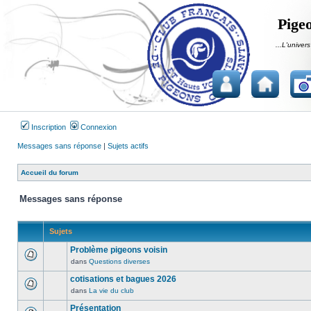
Pigeo
...L'univers
Inscription
Connexion
Messages sans réponse
|
Sujets actifs
Accueil du forum
Messages sans réponse
Sujets
Problème pigeons voisin
dans
Questions diverses
Aucun
message
cotisations et bagues 2026
non
dans
La vie du club
Aucun
lu
message
Présentation
n’a