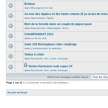
lu
publié
sujet.
message
Bonjour
n’a
dans
non
été
dans
Mes pigeons et moi.
ce
Aucun
lu
publié
sujet.
message
Au tour des tipplers et des hauts volants (Il ya un jeu de mots
n’a
dans
non
été
dans
Haut-volants, Tippler
ce
Aucun
lu
publié
sujet.
message
Mort de la femelle dans un couple de pigeon paon
n’a
dans
non
été
dans
Reproduction, Alimentation, Soins
ce
Aucun
lu
publié
sujet.
message
CHAMPIONNAT 2022
n’a
dans
non
été
dans
La vie du club
ce
Aucun
lu
publié
sujet.
message
Suite 100 Birmingham roller challenge
n’a
dans
non
été
dans
L'entrainement, la selection
ce
Aucun
lu
publié
sujet.
message
Taklas à céder
n’a
dans
non
été
dans
Recherche, don, vente, échange ...
ce
Aucun
lu
publié
sujet.
message
n’a
dans
Stefan Hartmann cede super CF
non
été
ce
Pièces
dans
Recherche, don, vente, échange ...
lu
Aucun
publié
sujet.
jointes
n’a
message
dans
Afficher les messages publiés depuis :
été
non
ce
publié
lu
Page
sujet.
1
sur
11
[ La recherche a retourné 218 résultats ]
dans
n’a
ce
été
Accueil du forum
sujet.
publié
dans
ce
sujet.