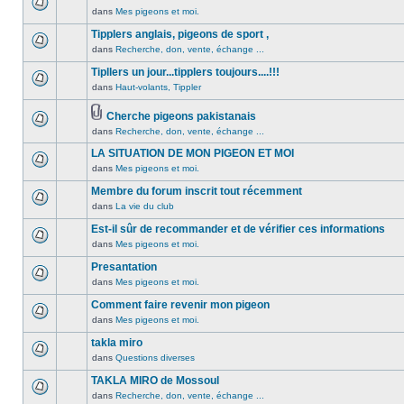
non
été
dans
Mes pigeons et moi.
Aucun
lu
publié
message
Tipplers anglais, pigeons de sport ,
n’a
dans
non
été
dans
Recherche, don, vente, échange ...
ce
Aucun
lu
publié
sujet.
message
Tipllers un jour...tipplers toujours....!!!
n’a
dans
non
été
dans
Haut-volants, Tippler
ce
Aucun
lu
publié
sujet.
message
n’a
dans
Cherche pigeons pakistanais
non
été
ce
Pièces
dans
Recherche, don, vente, échange ...
lu
Aucun
publié
sujet.
jointes
n’a
message
dans
LA SITUATION DE MON PIGEON ET MOI
été
non
ce
dans
Mes pigeons et moi.
publié
lu
Aucun
sujet.
dans
n’a
message
Membre du forum inscrit tout récemment
ce
été
non
dans
La vie du club
Aucun
sujet.
publié
lu
message
Est-il sûr de recommander et de vérifier ces informations
dans
n’a
non
ce
été
dans
Mes pigeons et moi.
Aucun
lu
sujet.
publié
message
Presantation
n’a
dans
non
été
dans
Mes pigeons et moi.
ce
Aucun
lu
publié
sujet.
message
Comment faire revenir mon pigeon
n’a
dans
non
été
dans
Mes pigeons et moi.
ce
Aucun
lu
publié
sujet.
message
takla miro
n’a
dans
non
été
dans
Questions diverses
ce
Aucun
lu
publié
sujet.
message
TAKLA MIRO de Mossoul
n’a
dans
non
été
dans
Recherche, don, vente, échange ...
ce
Aucun