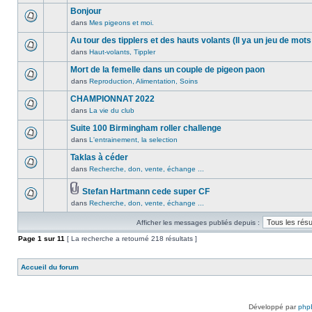
lu
publié
sujet.
message
Bonjour
n’a
dans
non
été
dans
Mes pigeons et moi.
ce
Aucun
lu
publié
sujet.
message
Au tour des tipplers et des hauts volants (Il ya un jeu de mots
n’a
dans
non
été
dans
Haut-volants, Tippler
ce
Aucun
lu
publié
sujet.
message
Mort de la femelle dans un couple de pigeon paon
n’a
dans
non
été
dans
Reproduction, Alimentation, Soins
ce
Aucun
lu
publié
sujet.
message
CHAMPIONNAT 2022
n’a
dans
non
été
dans
La vie du club
ce
Aucun
lu
publié
sujet.
message
Suite 100 Birmingham roller challenge
n’a
dans
non
été
dans
L'entrainement, la selection
ce
Aucun
lu
publié
sujet.
message
Taklas à céder
n’a
dans
non
été
dans
Recherche, don, vente, échange ...
ce
Aucun
lu
publié
sujet.
message
n’a
dans
Stefan Hartmann cede super CF
non
été
ce
Pièces
dans
Recherche, don, vente, échange ...
lu
Aucun
publié
sujet.
jointes
n’a
message
dans
Afficher les messages publiés depuis :
été
non
ce
publié
lu
Page
sujet.
1
sur
11
[ La recherche a retourné 218 résultats ]
dans
n’a
ce
été
Accueil du forum
sujet.
publié
dans
ce
sujet.
Développé par
php