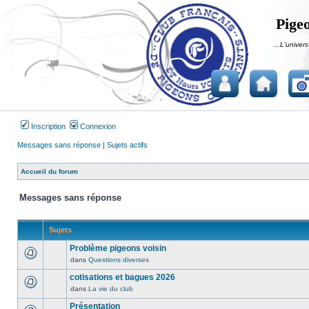
Pigeo
...L'univers
Inscription
Connexion
Messages sans réponse
|
Sujets actifs
Accueil du forum
Messages sans réponse
Sujets
Problème pigeons voisin
dans
Questions diverses
Aucun
message
cotisations et bagues 2026
non
dans
La vie du club
Aucun
lu
message
Présentation
n’a