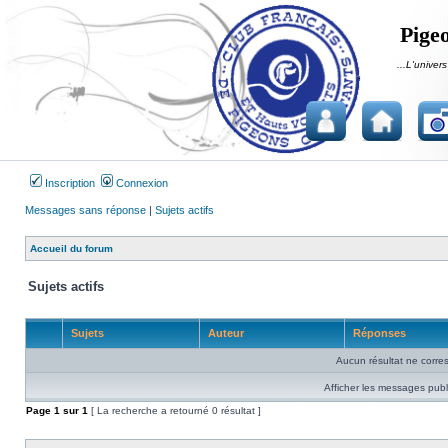
Pigeo
...L'univers
Inscription
Connexion
Messages sans réponse
|
Sujets actifs
Accueil du forum
Sujets actifs
Sujets
Auteur
Réponses
Aucun résultat ne corre
Afficher les messages publ
Page
1
sur
1
[ La recherche a retourné 0 résultat ]