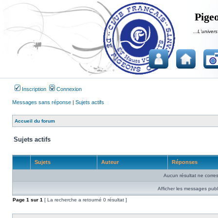
Pigeo
...L'univers
Inscription
Connexion
Messages sans réponse
|
Sujets actifs
Accueil du forum
Sujets actifs
Sujets
Auteur
Réponses
Aucun résultat ne corre
Afficher les messages publ
Page
1
sur
1
[ La recherche a retourné 0 résultat ]