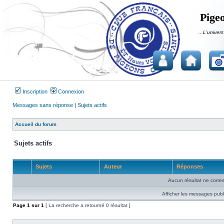
Pigeo
...L'univers
Inscription
Connexion
Messages sans réponse
|
Sujets actifs
Accueil du forum
Sujets actifs
Sujets
Auteur
Réponses
Aucun résultat ne corre
Afficher les messages publ
Page
1
sur
1
[ La recherche a retourné 0 résultat ]