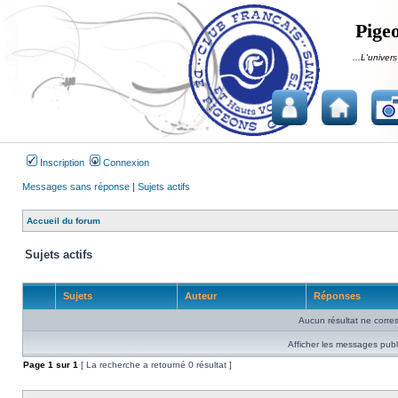
Pigeo
...L'univers
Inscription
Connexion
Messages sans réponse
|
Sujets actifs
Accueil du forum
Sujets actifs
Sujets
Auteur
Réponses
Aucun résultat ne corre
Afficher les messages publ
Page
1
sur
1
[ La recherche a retourné 0 résultat ]