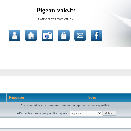
Pigeon-vole.fr
...L'univers des têtes en l'air...
Réponses
Vues
Aucun résultat ne correspond aux termes que vous avez spécifiés.
Afficher les messages publiés depuis :