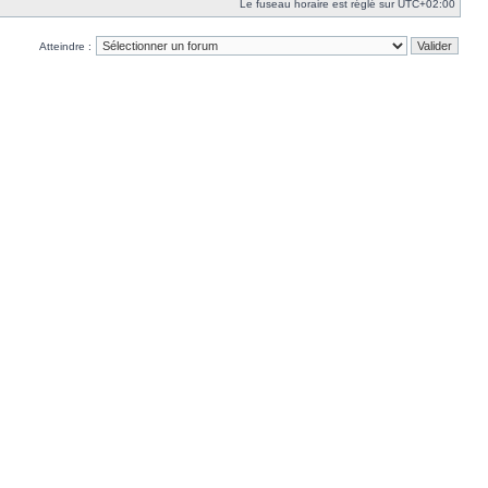
Le fuseau horaire est réglé sur
UTC+02:00
Atteindre :