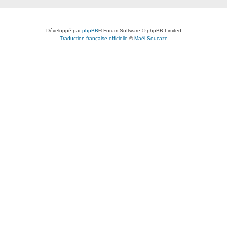
Développé par
phpBB
® Forum Software © phpBB Limited
Traduction française officielle
©
Maël Soucaze