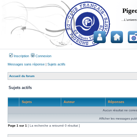
Pigeo
...L'univers
Inscription
Connexion
Messages sans réponse
|
Sujets actifs
Accueil du forum
Sujets actifs
Sujets
Auteur
Réponses
Aucun résultat ne corre
Afficher les messages publ
Page
1
sur
1
[ La recherche a retourné 0 résultat ]