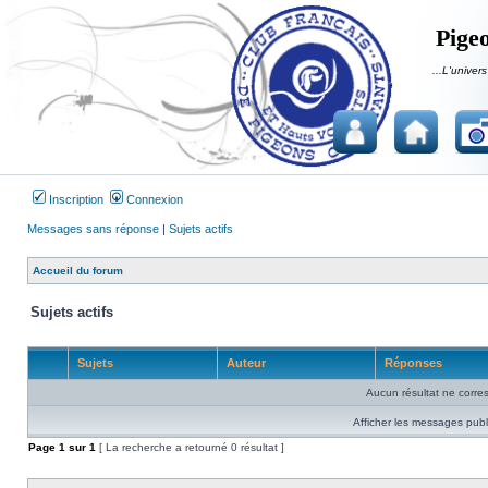
Pigeo
...L'univers
Inscription
Connexion
Messages sans réponse
|
Sujets actifs
Accueil du forum
Sujets actifs
Sujets
Auteur
Réponses
Aucun résultat ne corre
Afficher les messages publ
Page
1
sur
1
[ La recherche a retourné 0 résultat ]