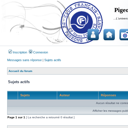
Pigeo
...L'univers
Inscription
Connexion
Messages sans réponse
|
Sujets actifs
Accueil du forum
Sujets actifs
Sujets
Auteur
Réponses
Aucun résultat ne corre
Afficher les messages publ
Page
1
sur
1
[ La recherche a retourné 0 résultat ]