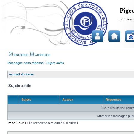
Pigeo
...L'univers
Inscription
Connexion
Messages sans réponse
|
Sujets actifs
Accueil du forum
Sujets actifs
Sujets
Auteur
Réponses
Aucun résultat ne corre
Afficher les messages publ
Page
1
sur
1
[ La recherche a retourné 0 résultat ]