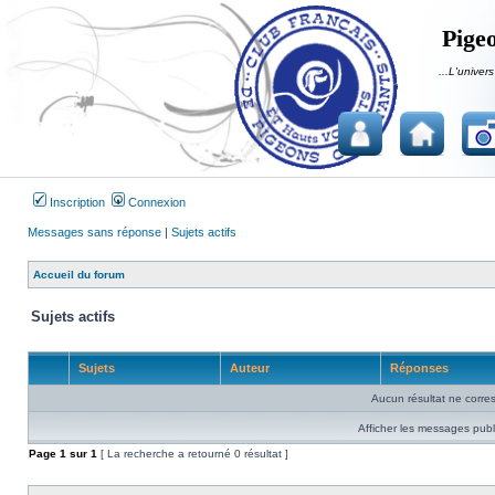
Pigeo
...L'univers
Inscription
Connexion
Messages sans réponse
|
Sujets actifs
Accueil du forum
Sujets actifs
Sujets
Auteur
Réponses
Aucun résultat ne corre
Afficher les messages publ
Page
1
sur
1
[ La recherche a retourné 0 résultat ]