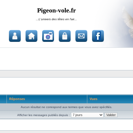
Pigeon-vole.fr
...L'univers des têtes en l'air...
Réponses
Vues
Aucun résultat ne correspond aux termes que vous avez spécifiés.
Afficher les messages publiés depuis :