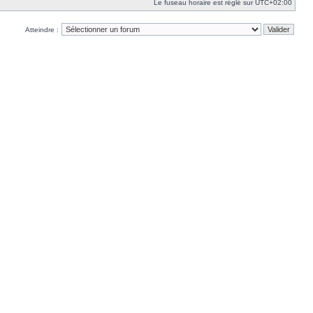
Le fuseau horaire est réglé sur
UTC+02:00
Atteindre :