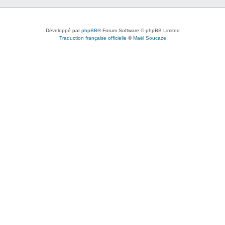
Développé par
phpBB
® Forum Software © phpBB Limited
Traduction française officielle
©
Maël Soucaze