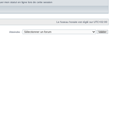
er mon statut en ligne lors de cette session
Le fuseau horaire est réglé sur
UTC+02:00
Atteindre :