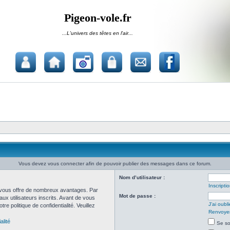
Pigeon-vole.fr
...L'univers des têtes en l'air...
Vous devez vous connecter afin de pouvoir publier des messages dans ce forum.
Nom d’utilisateur :
Inscripti
et vous offre de nombreux avantages. Par
Mot de passe :
ux utilisateurs inscrits. Avant de vous
J’ai oub
re politique de confidentialité. Veuillez
Renvoyer 
alité
Se so