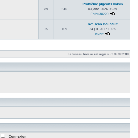
Problème pigeons voisin
89
516
03 janv. 2026 06:39
Fafou30220
Consulter le d
Re: Jean Boucault
25
109
24 juil. 2017 19:35
levert
Consulter le dern
Le fuseau horaire est réglé sur
UTC+02:00