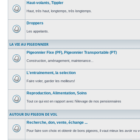
Haut-volants, Tippler
non
lu
Haut, très haut, longtemps, très longtemps.
Aucun
message
Droppers
non
lu
Les appelants.
Aucun
message
LA VIE AU PIGEONNIER
non
lu
Pigeonnier Fixe (PF), Pigeonnier Transportable (PT)
Construction, aménagement, maintenance...
Aucun
message
L'entrainement, la selection
non
lu
Faire voler, garder les meilleurs!
Aucun
message
Reproduction, Alimentation, Soins
non
lu
Tout ce qui est en rapport avec l'élevage de nos pensionnaires
Aucun
message
AUTOUR DU PIGEON DE VOL
non
lu
Recherche, don, vente, échange ...
Pour faire son choix et obtenir de bons pigeons, il vaut mieux les avoir vu v
Aucun
message