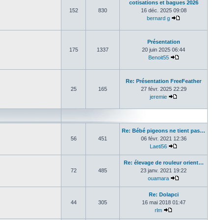
cotisations et bagues 2026
152
830
16 déc. 2025 09:08
bernard g
Consulter le de
Présentation
175
1337
20 juin 2025 06:44
Benoit55
Consulter le der
Re: Présentation FreeFeather
25
165
27 févr. 2025 22:29
jeremie
Consulter le dern
Re: Bébé pigeons ne tient pas…
56
451
06 févr. 2021 12:36
Laeti56
Consulter le dern
Re: élevage de rouleur orient…
72
485
23 janv. 2021 19:22
ouamara
Consulter le der
Re: Dolapci
44
305
16 mai 2018 01:47
rlm
Consulter le derni