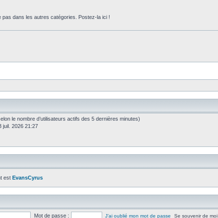
 pas dans les autres catégories. Postez-la ici !
s (selon le nombre d’utilisateurs actifs des 5 dernières minutes)
 juil. 2026 21:27
t est
EvansCyrus
Mot de passe :
J’ai oublié mon mot de passe
Se souvenir de moi