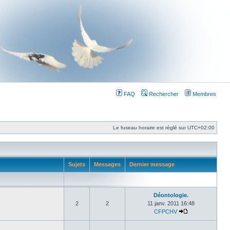
FAQ
Rechercher
Membres
Le fuseau horaire est réglé sur
UTC+02:00
Sujets
Messages
Dernier message
Déontologie.
2
2
11 janv. 2011 16:48
CFPCHV
Consulter le der