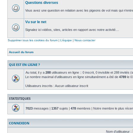
Questions diverses
non
lu
Vous avez une question en relation avec les pigeons de vol mais qui n'entre
Aucun
message
Vu sur le net
non
lu
Signalez ici vidéos, sites, articles en rapport avec notre activité....
Aucun
message
Supprimer tous les cookies du forum
|
L’équipe
|
Nous contacter
non
lu
Accueil du forum
QUI EST EN LIGNE ?
Au total, il y a
288
utilisateurs en ligne :: 0 inscrit, 0 invisible et 288 invité
Le nombre maximal d’utilisateurs en ligne simultanément a été de
4789
le 03
Utilisateurs inscrits : Aucun utilisateur inscrit
STATISTIQUES
7023
messages |
1357
sujets |
478
membres | Notre membre le plus récen
CONNEXION
Nom d’utilisateur :