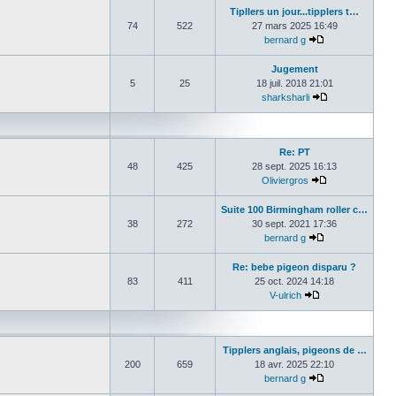
Tipllers un jour...tipplers t…
74
522
27 mars 2025 16:49
bernard g
Consulter le de
Jugement
5
25
18 juil. 2018 21:01
sharksharli
Consulter le de
Re: PT
48
425
28 sept. 2025 16:13
Oliviergros
Consulter le de
Suite 100 Birmingham roller c…
38
272
30 sept. 2021 17:36
bernard g
Consulter le de
Re: bebe pigeon disparu ?
83
411
25 oct. 2024 14:18
V-ulrich
Consulter le der
Tipplers anglais, pigeons de …
200
659
18 avr. 2025 22:10
bernard g
Consulter le de