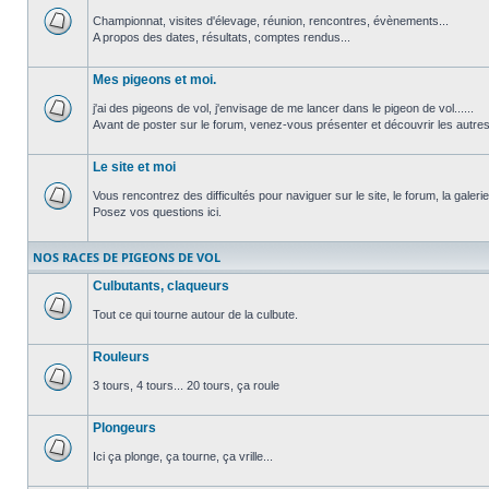
Championnat, visites d'élevage, réunion, rencontres, évènements...
A propos des dates, résultats, comptes rendus...
Aucun
message
non
Mes pigeons et moi.
lu
j'ai des pigeons de vol, j'envisage de me lancer dans le pigeon de vol......
Avant de poster sur le forum, venez-vous présenter et découvrir les autre
Aucun
message
non
Le site et moi
lu
Vous rencontrez des difficultés pour naviguer sur le site, le forum, la galerie.
Posez vos questions ici.
Aucun
message
non
NOS RACES DE PIGEONS DE VOL
lu
Culbutants, claqueurs
Tout ce qui tourne autour de la culbute.
Aucun
message
Rouleurs
non
lu
3 tours, 4 tours... 20 tours, ça roule
Aucun
message
Plongeurs
non
lu
Ici ça plonge, ça tourne, ça vrille...
Aucun
message