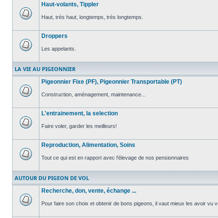
Haut-volants, Tippler
non
lu
Haut, très haut, longtemps, très longtemps.
Aucun
message
Droppers
non
lu
Les appelants.
Aucun
message
LA VIE AU PIGEONNIER
non
lu
Pigeonnier Fixe (PF), Pigeonnier Transportable (PT)
Construction, aménagement, maintenance...
Aucun
message
L'entrainement, la selection
non
lu
Faire voler, garder les meilleurs!
Aucun
message
Reproduction, Alimentation, Soins
non
lu
Tout ce qui est en rapport avec l'élevage de nos pensionnaires
Aucun
message
AUTOUR DU PIGEON DE VOL
non
lu
Recherche, don, vente, échange ...
Pour faire son choix et obtenir de bons pigeons, il vaut mieux les avoir vu v
Aucun
message