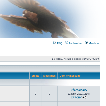
FAQ
Rechercher
Membres
Le fuseau horaire est réglé sur
UTC+02:00
Sujets
Messages
Dernier message
Déontologie.
2
2
11 janv. 2011 16:48
CFPCHV
Consulter le der