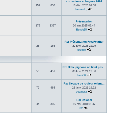
cotisations et bagues 2026
152
830
16 déc. 2025 09:08
bernard g
Consulter le de
Présentation
175
1337
20 juin 2025 06:44
Benoit55
Consulter le der
Re: Présentation FreeFeather
25
165
27 févr. 2025 22:29
jeremie
Consulter le dern
Re: Bébé pigeons ne tient pas…
56
451
06 févr. 2021 12:36
Laeti56
Consulter le dern
Re: élevage de rouleur orient…
72
485
23 janv. 2021 19:22
ouamara
Consulter le der
Re: Dolapci
44
305
16 mai 2018 01:47
rlm
Consulter le derni