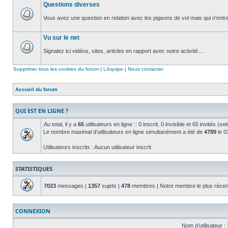
Questions diverses
non
lu
Vous avez une question en relation avec les pigeons de vol mais qui n'entre
Aucun
message
Vu sur le net
non
lu
Signalez ici vidéos, sites, articles en rapport avec notre activité....
Aucun
message
Supprimer tous les cookies du forum
|
L’équipe
|
Nous contacter
non
lu
Accueil du forum
QUI EST EN LIGNE ?
Au total, il y a
65
utilisateurs en ligne :: 0 inscrit, 0 invisible et 65 invités (
Le nombre maximal d’utilisateurs en ligne simultanément a été de
4789
le 03
Utilisateurs inscrits : Aucun utilisateur inscrit
STATISTIQUES
7023
messages |
1357
sujets |
478
membres | Notre membre le plus récen
CONNEXION
Nom d’utilisateur :