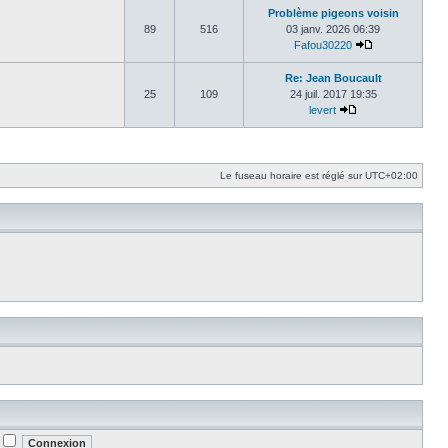
Problème pigeons voisin
89
516
03 janv. 2026 06:39
Fafou30220
Consulter le d
Re: Jean Boucault
25
109
24 juil. 2017 19:35
levert
Consulter le dern
Le fuseau horaire est réglé sur
UTC+02:00