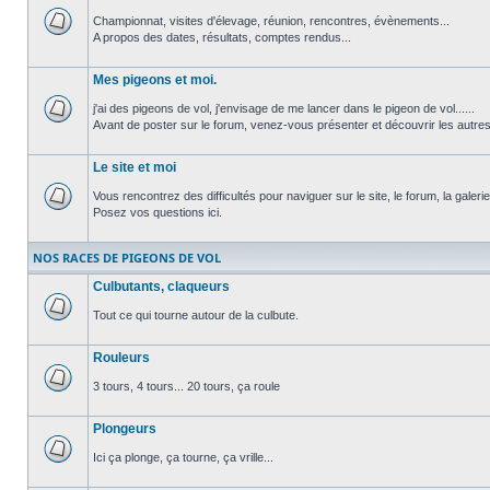
Championnat, visites d'élevage, réunion, rencontres, évènements...
A propos des dates, résultats, comptes rendus...
Aucun
message
non
Mes pigeons et moi.
lu
j'ai des pigeons de vol, j'envisage de me lancer dans le pigeon de vol......
Avant de poster sur le forum, venez-vous présenter et découvrir les autre
Aucun
message
non
Le site et moi
lu
Vous rencontrez des difficultés pour naviguer sur le site, le forum, la galerie.
Posez vos questions ici.
Aucun
message
non
NOS RACES DE PIGEONS DE VOL
lu
Culbutants, claqueurs
Tout ce qui tourne autour de la culbute.
Aucun
message
Rouleurs
non
lu
3 tours, 4 tours... 20 tours, ça roule
Aucun
message
Plongeurs
non
lu
Ici ça plonge, ça tourne, ça vrille...
Aucun
message