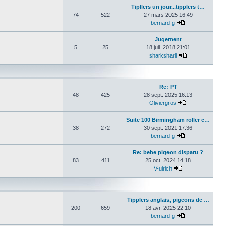
Tipllers un jour...tipplers t…
74
522
27 mars 2025 16:49
bernard g
Consulter le de
Jugement
5
25
18 juil. 2018 21:01
sharksharli
Consulter le de
Re: PT
48
425
28 sept. 2025 16:13
Oliviergros
Consulter le de
Suite 100 Birmingham roller c…
38
272
30 sept. 2021 17:36
bernard g
Consulter le de
Re: bebe pigeon disparu ?
83
411
25 oct. 2024 14:18
V-ulrich
Consulter le der
Tipplers anglais, pigeons de …
200
659
18 avr. 2025 22:10
bernard g
Consulter le de