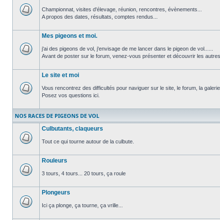
Championnat, visites d'élevage, réunion, rencontres, évènements...
A propos des dates, résultats, comptes rendus...
Aucun
message
non
Mes pigeons et moi.
lu
j'ai des pigeons de vol, j'envisage de me lancer dans le pigeon de vol......
Avant de poster sur le forum, venez-vous présenter et découvrir les autre
Aucun
message
non
Le site et moi
lu
Vous rencontrez des difficultés pour naviguer sur le site, le forum, la galerie.
Posez vos questions ici.
Aucun
message
non
NOS RACES DE PIGEONS DE VOL
lu
Culbutants, claqueurs
Tout ce qui tourne autour de la culbute.
Aucun
message
Rouleurs
non
lu
3 tours, 4 tours... 20 tours, ça roule
Aucun
message
Plongeurs
non
lu
Ici ça plonge, ça tourne, ça vrille...
Aucun
message