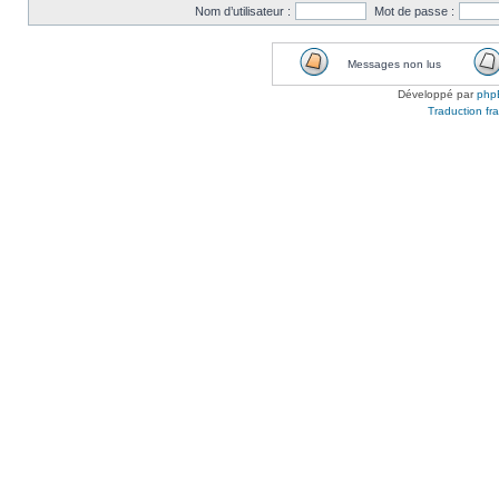
Nom d’utilisateur :
Mot de passe :
Messages non lus
Messages
Développé par
php
non
Traduction fra
lus