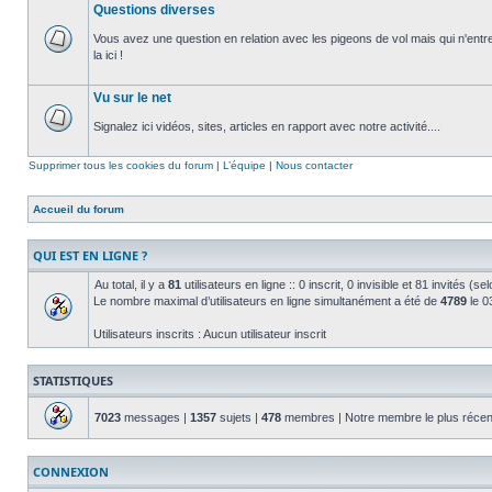
Questions diverses
non
lu
Vous avez une question en relation avec les pigeons de vol mais qui n'entr
la ici !
Aucun
message
non
Vu sur le net
lu
Signalez ici vidéos, sites, articles en rapport avec notre activité....
Aucun
message
Supprimer tous les cookies du forum
|
L’équipe
|
Nous contacter
non
lu
Accueil du forum
QUI EST EN LIGNE ?
Au total, il y a
81
utilisateurs en ligne :: 0 inscrit, 0 invisible et 81 invités (
Le nombre maximal d’utilisateurs en ligne simultanément a été de
4789
le 03
Utilisateurs inscrits : Aucun utilisateur inscrit
STATISTIQUES
7023
messages |
1357
sujets |
478
membres | Notre membre le plus récen
CONNEXION