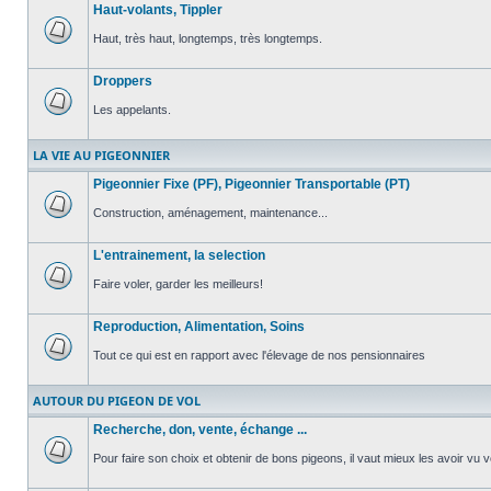
Haut-volants, Tippler
non
lu
Haut, très haut, longtemps, très longtemps.
Aucun
message
Droppers
non
lu
Les appelants.
Aucun
message
LA VIE AU PIGEONNIER
non
lu
Pigeonnier Fixe (PF), Pigeonnier Transportable (PT)
Construction, aménagement, maintenance...
Aucun
message
L'entrainement, la selection
non
lu
Faire voler, garder les meilleurs!
Aucun
message
Reproduction, Alimentation, Soins
non
lu
Tout ce qui est en rapport avec l'élevage de nos pensionnaires
Aucun
message
AUTOUR DU PIGEON DE VOL
non
lu
Recherche, don, vente, échange ...
Pour faire son choix et obtenir de bons pigeons, il vaut mieux les avoir vu v
Aucun
message