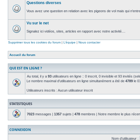
Questions diverses
non
lu
Vous avez une question en relation avec les pigeons de vol mais qui n'entre
Aucun
message
Vu sur le net
non
lu
Signalez ici vidéos, sites, articles en rapport avec notre activité....
Aucun
message
Supprimer tous les cookies du forum
|
L’équipe
|
Nous contacter
non
lu
Accueil du forum
QUI EST EN LIGNE ?
Au total, il y a
93
utilisateurs en ligne :: 0 inscrit, 0 invisible et 93 invités (
Le nombre maximal d’utilisateurs en ligne simultanément a été de
4789
le 03
Utilisateurs inscrits : Aucun utilisateur inscrit
STATISTIQUES
7023
messages |
1357
sujets |
478
membres | Notre membre le plus récen
CONNEXION
Nom d’utilisateur :