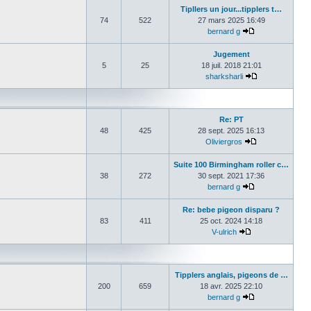
Tipllers un jour...tipplers t…
74
522
27 mars 2025 16:49
bernard g
Consulter le de
Jugement
5
25
18 juil. 2018 21:01
sharksharli
Consulter le de
Re: PT
48
425
28 sept. 2025 16:13
Oliviergros
Consulter le de
Suite 100 Birmingham roller c…
38
272
30 sept. 2021 17:36
bernard g
Consulter le de
Re: bebe pigeon disparu ?
83
411
25 oct. 2024 14:18
V-ulrich
Consulter le der
Tipplers anglais, pigeons de …
200
659
18 avr. 2025 22:10
bernard g
Consulter le de