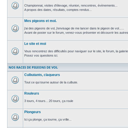
Championnat, visites d'élevage, réunion, rencontres, évènements...
A propos des dates, résultats, comptes rendus...
Aucun
message
non
Mes pigeons et moi.
lu
j'ai des pigeons de vol, j'envisage de me lancer dans le pigeon de vol......
Avant de poster sur le forum, venez-vous présenter et découvrir les autre
Aucun
message
non
Le site et moi
lu
Vous rencontrez des difficultés pour naviguer sur le site, le forum, la galerie.
Posez vos questions ici.
Aucun
message
non
NOS RACES DE PIGEONS DE VOL
lu
Culbutants, claqueurs
Tout ce qui tourne autour de la culbute.
Aucun
message
Rouleurs
non
lu
3 tours, 4 tours... 20 tours, ça roule
Aucun
message
Plongeurs
non
lu
Ici ça plonge, ça tourne, ça vrille...
Aucun
message