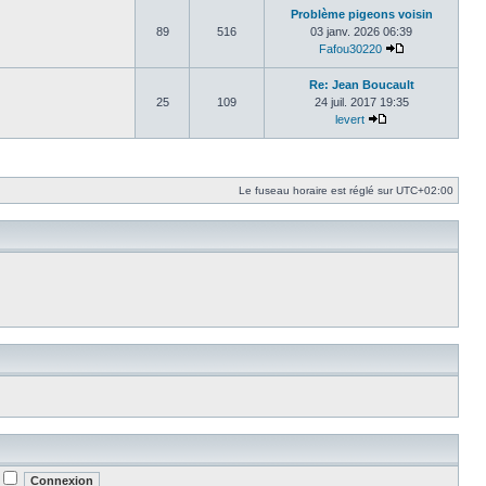
Problème pigeons voisin
89
516
03 janv. 2026 06:39
Fafou30220
Consulter le d
Re: Jean Boucault
25
109
24 juil. 2017 19:35
levert
Consulter le dern
Le fuseau horaire est réglé sur
UTC+02:00