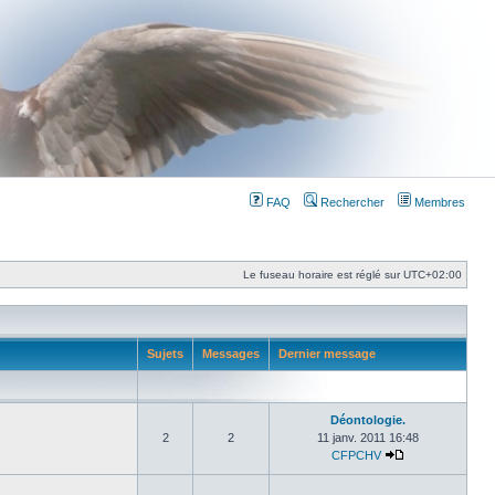
FAQ
Rechercher
Membres
Le fuseau horaire est réglé sur
UTC+02:00
Sujets
Messages
Dernier message
Déontologie.
2
2
11 janv. 2011 16:48
CFPCHV
Consulter le der