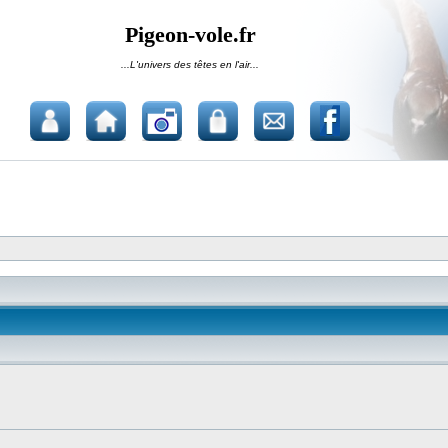
Pigeon-vole.fr
...L'univers des têtes en l'air...