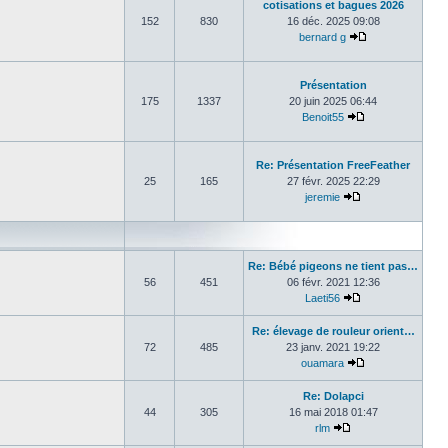
cotisations et bagues 2026
152
830
16 déc. 2025 09:08
bernard g
Consulter le de
Présentation
175
1337
20 juin 2025 06:44
Benoit55
Consulter le der
Re: Présentation FreeFeather
25
165
27 févr. 2025 22:29
jeremie
Consulter le dern
Re: Bébé pigeons ne tient pas…
56
451
06 févr. 2021 12:36
Laeti56
Consulter le dern
Re: élevage de rouleur orient…
72
485
23 janv. 2021 19:22
ouamara
Consulter le der
Re: Dolapci
44
305
16 mai 2018 01:47
rlm
Consulter le derni