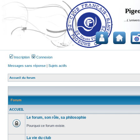
Pigeo
...L'univers
Inscription
Connexion
Messages sans réponse
|
Sujets actifs
Accueil du forum
Forum
ACCUEIL
Le forum, son rôle, sa philosophie
Pourquoi ce forum existe.
Forum
verrouillé
La vie du club