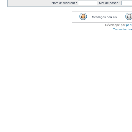
Nom d’utilisateur :
Mot de passe :
Messages non lus
Messages
Développé par
php
non
Traduction fra
lus