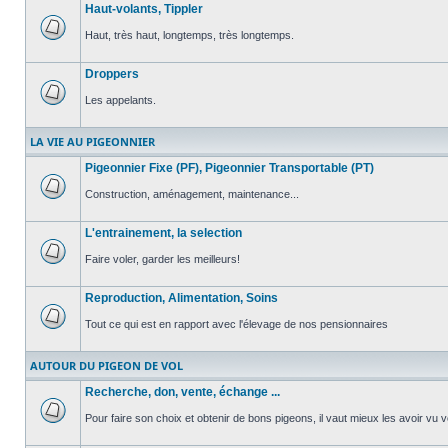
Haut-volants, Tippler
non
lu
Haut, très haut, longtemps, très longtemps.
Aucun
message
Droppers
non
lu
Les appelants.
Aucun
message
LA VIE AU PIGEONNIER
non
lu
Pigeonnier Fixe (PF), Pigeonnier Transportable (PT)
Construction, aménagement, maintenance...
Aucun
message
L'entrainement, la selection
non
lu
Faire voler, garder les meilleurs!
Aucun
message
Reproduction, Alimentation, Soins
non
lu
Tout ce qui est en rapport avec l'élevage de nos pensionnaires
Aucun
message
AUTOUR DU PIGEON DE VOL
non
lu
Recherche, don, vente, échange ...
Pour faire son choix et obtenir de bons pigeons, il vaut mieux les avoir vu v
Aucun
message