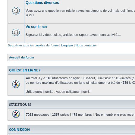
Questions diverses
non
lu
Vous avez une question en relation avec les pigeons de vol mais qui n'entr
la ici !
Aucun
message
non
Vu sur le net
lu
Signalez ici vidéos, sites, articles en rapport avec notre activité....
Aucun
message
Supprimer tous les cookies du forum
|
L’équipe
|
Nous contacter
non
lu
Accueil du forum
QUI EST EN LIGNE ?
Au total, il y a
116
utilisateurs en ligne :: 0 inscrit, 0 invisible et 116 invités
Le nombre maximal d’utilisateurs en ligne simultanément a été de
4789
le 03
Utilisateurs inscrits : Aucun utilisateur inscrit
STATISTIQUES
7023
messages |
1357
sujets |
478
membres | Notre membre le plus récen
CONNEXION