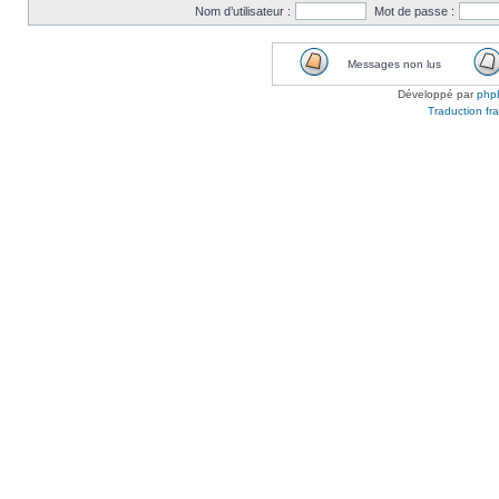
Nom d’utilisateur :
Mot de passe :
Messages non lus
Messages
Développé par
php
non
Traduction fra
lus