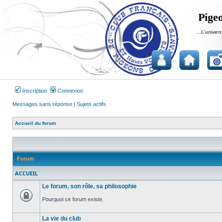
Pigeo
...L'univers
Inscription
Connexion
Messages sans réponse
|
Sujets actifs
Accueil du forum
Forum
ACCUEIL
Le forum, son rôle, sa philosophie
Pourquoi ce forum existe.
Forum
verrouillé
La vie du club