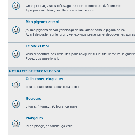
Championnat, visites d'élevage, réunion, rencontres, évènements...
A propos des dates, résultats, comptes rendus...
Aucun
message
non
Mes pigeons et moi.
lu
j'ai des pigeons de vol, j'envisage de me lancer dans le pigeon de vol......
Avant de poster sur le forum, venez-vous présenter et découvrir les autre
Aucun
message
non
Le site et moi
lu
Vous rencontrez des difficultés pour naviguer sur le site, le forum, la galerie.
Posez vos questions ici.
Aucun
message
non
NOS RACES DE PIGEONS DE VOL
lu
Culbutants, claqueurs
Tout ce qui tourne autour de la culbute.
Aucun
message
Rouleurs
non
lu
3 tours, 4 tours... 20 tours, ça roule
Aucun
message
Plongeurs
non
lu
Ici ça plonge, ça tourne, ça vrille...
Aucun
message