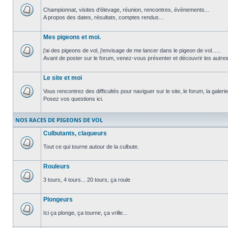
Championnat, visites d'élevage, réunion, rencontres, évènements...
A propos des dates, résultats, comptes rendus...
Aucun
message
non
Mes pigeons et moi.
lu
j'ai des pigeons de vol, j'envisage de me lancer dans le pigeon de vol......
Avant de poster sur le forum, venez-vous présenter et découvrir les autre
Aucun
message
non
Le site et moi
lu
Vous rencontrez des difficultés pour naviguer sur le site, le forum, la galerie.
Posez vos questions ici.
Aucun
message
non
NOS RACES DE PIGEONS DE VOL
lu
Culbutants, claqueurs
Tout ce qui tourne autour de la culbute.
Aucun
message
Rouleurs
non
lu
3 tours, 4 tours... 20 tours, ça roule
Aucun
message
Plongeurs
non
lu
Ici ça plonge, ça tourne, ça vrille...
Aucun
message