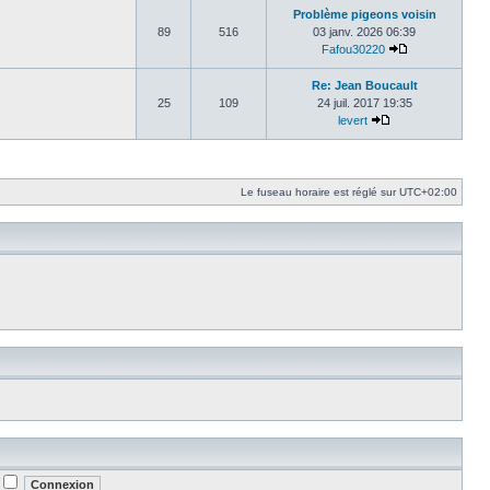
Problème pigeons voisin
89
516
03 janv. 2026 06:39
Fafou30220
Consulter le d
Re: Jean Boucault
25
109
24 juil. 2017 19:35
levert
Consulter le dern
Le fuseau horaire est réglé sur
UTC+02:00