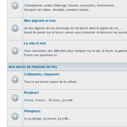
Championnat, visites d'élevage, réunion, rencontres, évènements...
A propos des dates, résultats, comptes rendus...
Aucun
message
non
Mes pigeons et moi.
lu
j'ai des pigeons de vol, j'envisage de me lancer dans le pigeon de vol......
Avant de poster sur le forum, venez-vous présenter et découvrir les autre
Aucun
message
non
Le site et moi
lu
Vous rencontrez des difficultés pour naviguer sur le site, le forum, la galerie.
Posez vos questions ici.
Aucun
message
non
NOS RACES DE PIGEONS DE VOL
lu
Culbutants, claqueurs
Tout ce qui tourne autour de la culbute.
Aucun
message
Rouleurs
non
lu
3 tours, 4 tours... 20 tours, ça roule
Aucun
message
Plongeurs
non
lu
Ici ça plonge, ça tourne, ça vrille...
Aucun
message