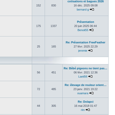
cotisations et bagues 2026
152
830
16 déc. 2025 09:08
bernard g
Consulter le de
Présentation
175
1337
20 juin 2025 06:44
Benoit55
Consulter le der
Re: Présentation FreeFeather
25
165
27 févr. 2025 22:29
jeremie
Consulter le dern
Re: Bébé pigeons ne tient pas…
56
451
06 févr. 2021 12:36
Laeti56
Consulter le dern
Re: élevage de rouleur orient…
72
485
23 janv. 2021 19:22
ouamara
Consulter le der
Re: Dolapci
44
305
16 mai 2018 01:47
rlm
Consulter le derni