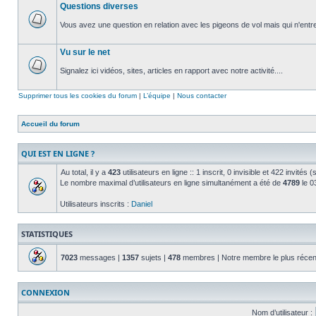
Questions diverses
non
lu
Vous avez une question en relation avec les pigeons de vol mais qui n'entre
Aucun
message
Vu sur le net
non
lu
Signalez ici vidéos, sites, articles en rapport avec notre activité....
Aucun
message
Supprimer tous les cookies du forum
|
L’équipe
|
Nous contacter
non
lu
Accueil du forum
QUI EST EN LIGNE ?
Au total, il y a
423
utilisateurs en ligne :: 1 inscrit, 0 invisible et 422 invité
Le nombre maximal d’utilisateurs en ligne simultanément a été de
4789
le 03
Utilisateurs inscrits :
Daniel
STATISTIQUES
7023
messages |
1357
sujets |
478
membres | Notre membre le plus récen
CONNEXION
Nom d’utilisateur :