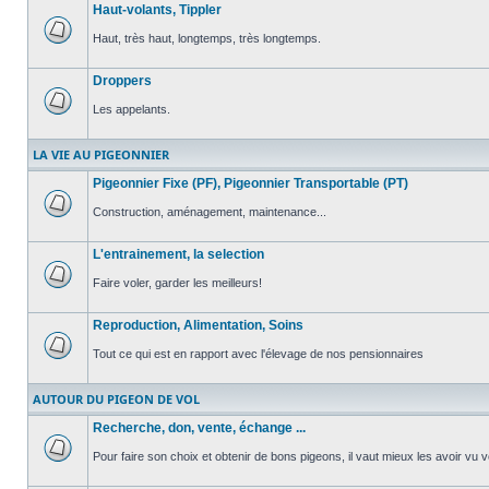
Haut-volants, Tippler
non
lu
Haut, très haut, longtemps, très longtemps.
Aucun
message
Droppers
non
lu
Les appelants.
Aucun
message
LA VIE AU PIGEONNIER
non
lu
Pigeonnier Fixe (PF), Pigeonnier Transportable (PT)
Construction, aménagement, maintenance...
Aucun
message
L'entrainement, la selection
non
lu
Faire voler, garder les meilleurs!
Aucun
message
Reproduction, Alimentation, Soins
non
lu
Tout ce qui est en rapport avec l'élevage de nos pensionnaires
Aucun
message
AUTOUR DU PIGEON DE VOL
non
lu
Recherche, don, vente, échange ...
Pour faire son choix et obtenir de bons pigeons, il vaut mieux les avoir vu v
Aucun
message