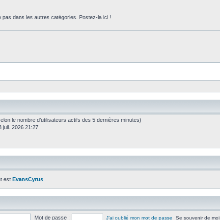
 pas dans les autres catégories. Postez-la ici !
s (selon le nombre d’utilisateurs actifs des 5 dernières minutes)
 juil. 2026 21:27
t est
EvansCyrus
Mot de passe :
J’ai oublié mon mot de passe
Se souvenir de moi