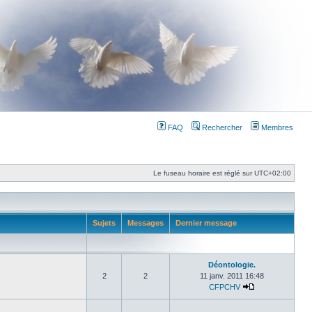
FAQ
Rechercher
Membres
Le fuseau horaire est réglé sur
UTC+02:00
Sujets
Messages
Dernier message
Déontologie.
2
2
11 janv. 2011 16:48
CFPCHV
Consulter le der