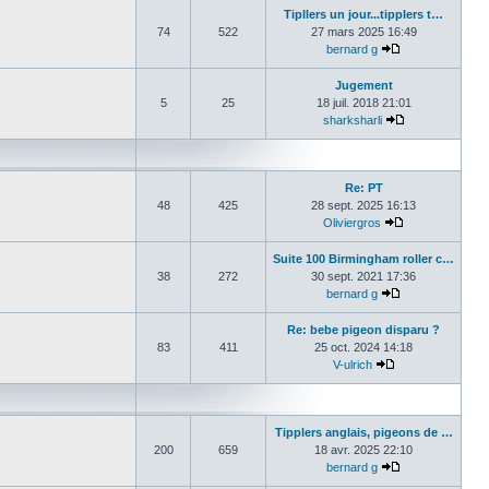
Tipllers un jour...tipplers t…
74
522
27 mars 2025 16:49
bernard g
Consulter le de
Jugement
5
25
18 juil. 2018 21:01
sharksharli
Consulter le de
Re: PT
48
425
28 sept. 2025 16:13
Oliviergros
Consulter le de
Suite 100 Birmingham roller c…
38
272
30 sept. 2021 17:36
bernard g
Consulter le de
Re: bebe pigeon disparu ?
83
411
25 oct. 2024 14:18
V-ulrich
Consulter le der
Tipplers anglais, pigeons de …
200
659
18 avr. 2025 22:10
bernard g
Consulter le de