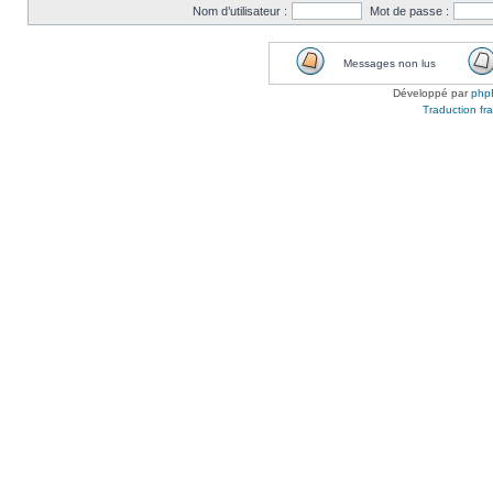
Nom d’utilisateur :
Mot de passe :
Messages non lus
Messages
Développé par
php
non
Traduction fra
lus