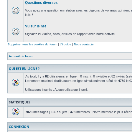
Questions diverses
non
lu
Vous avez une question en relation avec les pigeons de vol mais qui n'entr
la ici !
Aucun
message
non
Vu sur le net
lu
Signalez ici vidéos, sites, articles en rapport avec notre activité....
Aucun
message
Supprimer tous les cookies du forum
|
L’équipe
|
Nous contacter
non
lu
Accueil du forum
QUI EST EN LIGNE ?
Au total, il y a
82
utilisateurs en ligne :: 0 inscrit, 0 invisible et 82 invités (
Le nombre maximal d’utilisateurs en ligne simultanément a été de
4789
le 03
Utilisateurs inscrits : Aucun utilisateur inscrit
STATISTIQUES
7023
messages |
1357
sujets |
478
membres | Notre membre le plus récen
CONNEXION