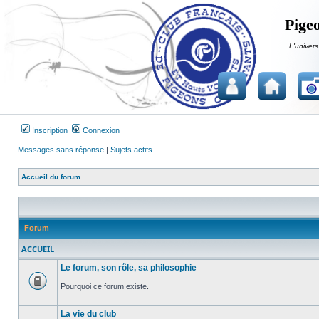
Pigeo
...L'univers
Inscription
Connexion
Messages sans réponse
|
Sujets actifs
Accueil du forum
Forum
ACCUEIL
Le forum, son rôle, sa philosophie
Pourquoi ce forum existe.
Forum
verrouillé
La vie du club