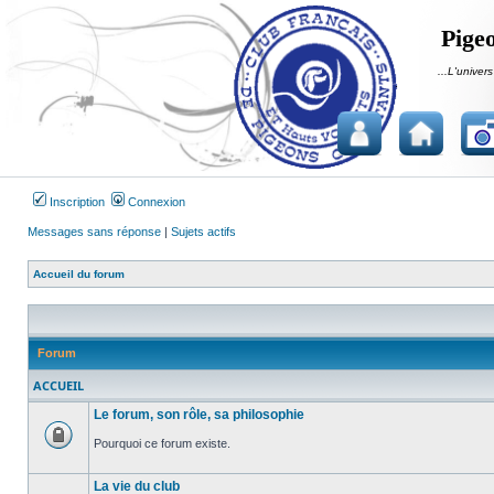
Pigeo
...L'univers
Inscription
Connexion
Messages sans réponse
|
Sujets actifs
Accueil du forum
Forum
ACCUEIL
Le forum, son rôle, sa philosophie
Pourquoi ce forum existe.
Forum
verrouillé
La vie du club