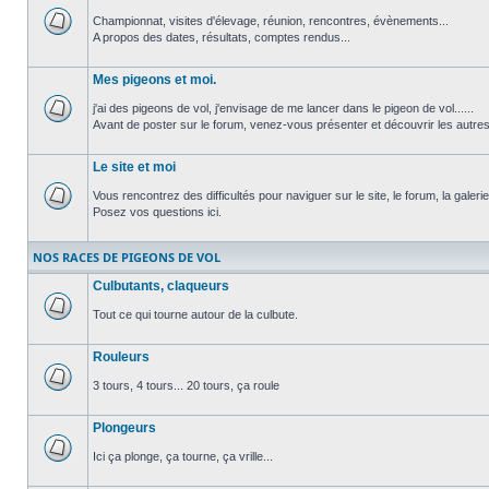
Championnat, visites d'élevage, réunion, rencontres, évènements...
A propos des dates, résultats, comptes rendus...
Aucun
message
non
Mes pigeons et moi.
lu
j'ai des pigeons de vol, j'envisage de me lancer dans le pigeon de vol......
Avant de poster sur le forum, venez-vous présenter et découvrir les autre
Aucun
message
non
Le site et moi
lu
Vous rencontrez des difficultés pour naviguer sur le site, le forum, la galerie.
Posez vos questions ici.
Aucun
message
non
NOS RACES DE PIGEONS DE VOL
lu
Culbutants, claqueurs
Tout ce qui tourne autour de la culbute.
Aucun
message
Rouleurs
non
lu
3 tours, 4 tours... 20 tours, ça roule
Aucun
message
Plongeurs
non
lu
Ici ça plonge, ça tourne, ça vrille...
Aucun
message