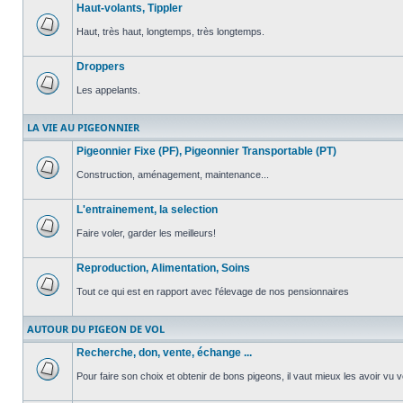
Haut-volants, Tippler
non
lu
Haut, très haut, longtemps, très longtemps.
Aucun
message
Droppers
non
lu
Les appelants.
Aucun
message
LA VIE AU PIGEONNIER
non
lu
Pigeonnier Fixe (PF), Pigeonnier Transportable (PT)
Construction, aménagement, maintenance...
Aucun
message
L'entrainement, la selection
non
lu
Faire voler, garder les meilleurs!
Aucun
message
Reproduction, Alimentation, Soins
non
lu
Tout ce qui est en rapport avec l'élevage de nos pensionnaires
Aucun
message
AUTOUR DU PIGEON DE VOL
non
lu
Recherche, don, vente, échange ...
Pour faire son choix et obtenir de bons pigeons, il vaut mieux les avoir vu v
Aucun
message