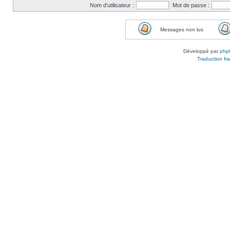
Nom d’utilisateur :
Mot de passe :
Messages non lus
Messages
non
Développé par
php
lus
Traduction fra