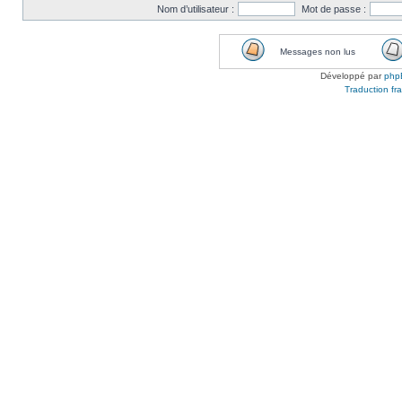
Nom d’utilisateur :
Mot de passe :
Messages non lus
Messages
Développé par
php
non
Traduction fra
lus