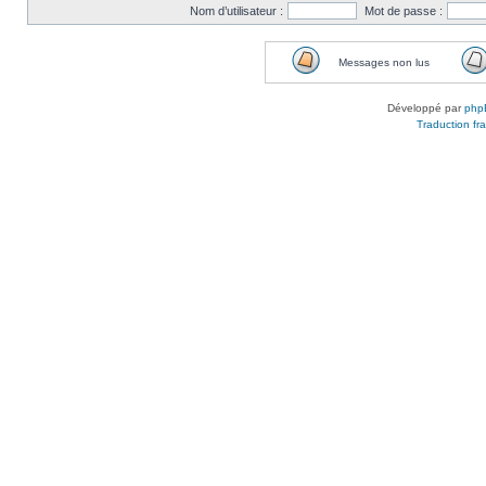
Nom d’utilisateur :
Mot de passe :
Messages non lus
Messages
non
Développé par
php
lus
Traduction fra