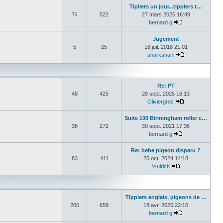
Tipllers un jour...tipplers t…
74
522
27 mars 2025 16:49
bernard g
Consulter le de
Jugement
5
25
18 juil. 2018 21:01
sharksharli
Consulter le de
Re: PT
48
425
28 sept. 2025 16:13
Oliviergros
Consulter le de
Suite 100 Birmingham roller c…
38
272
30 sept. 2021 17:36
bernard g
Consulter le de
Re: bebe pigeon disparu ?
83
411
25 oct. 2024 14:18
V-ulrich
Consulter le der
Tipplers anglais, pigeons de …
200
659
18 avr. 2025 22:10
bernard g
Consulter le de