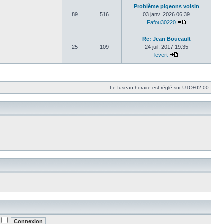
Problème pigeons voisin
89
516
03 janv. 2026 06:39
Fafou30220
Consulter le d
Re: Jean Boucault
25
109
24 juil. 2017 19:35
levert
Consulter le dern
Le fuseau horaire est réglé sur
UTC+02:00