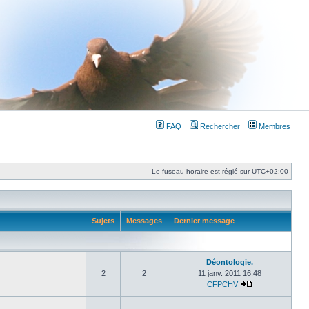
FAQ
Rechercher
Membres
Le fuseau horaire est réglé sur
UTC+02:00
Sujets
Messages
Dernier message
Déontologie.
2
2
11 janv. 2011 16:48
CFPCHV
Consulter le der