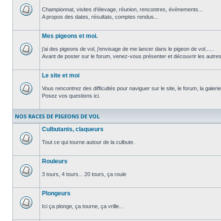
Championnat, visites d'élevage, réunion, rencontres, évènements...
A propos des dates, résultats, comptes rendus...
Aucun
message
non
Mes pigeons et moi.
lu
j'ai des pigeons de vol, j'envisage de me lancer dans le pigeon de vol......
Avant de poster sur le forum, venez-vous présenter et découvrir les autre
Aucun
message
non
Le site et moi
lu
Vous rencontrez des difficultés pour naviguer sur le site, le forum, la galerie.
Posez vos questions ici.
Aucun
message
non
NOS RACES DE PIGEONS DE VOL
lu
Culbutants, claqueurs
Tout ce qui tourne autour de la culbute.
Aucun
message
Rouleurs
non
lu
3 tours, 4 tours... 20 tours, ça roule
Aucun
message
Plongeurs
non
lu
Ici ça plonge, ça tourne, ça vrille...
Aucun
message