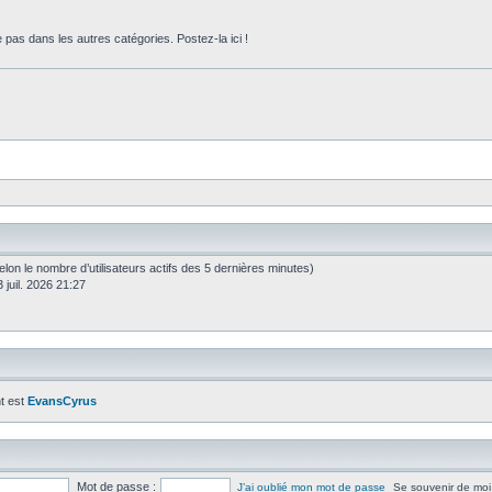
 pas dans les autres catégories. Postez-la ici !
 (selon le nombre d’utilisateurs actifs des 5 dernières minutes)
 juil. 2026 21:27
t est
EvansCyrus
Mot de passe :
J’ai oublié mon mot de passe
Se souvenir de moi