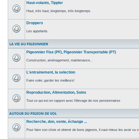
Haut-volants, Tippler
non
lu
Haut, très haut, longtemps, très longtemps.
Aucun
message
Droppers
non
lu
Les appelants.
Aucun
message
LA VIE AU PIGEONNIER
non
lu
Pigeonnier Fixe (PF), Pigeonnier Transportable (PT)
Construction, aménagement, maintenance...
Aucun
message
L'entrainement, la selection
non
lu
Faire voler, garder les meilleurs!
Aucun
message
Reproduction, Alimentation, Soins
non
lu
Tout ce qui est en rapport avec l'élevage de nos pensionnaires
Aucun
message
AUTOUR DU PIGEON DE VOL
non
lu
Recherche, don, vente, échange ...
Pour faire son choix et obtenir de bons pigeons, il vaut mieux les avoir vu v
Aucun
message