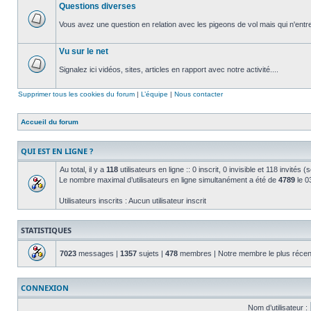
Questions diverses
non
lu
Vous avez une question en relation avec les pigeons de vol mais qui n'entre
Aucun
message
Vu sur le net
non
lu
Signalez ici vidéos, sites, articles en rapport avec notre activité....
Aucun
message
Supprimer tous les cookies du forum
|
L’équipe
|
Nous contacter
non
lu
Accueil du forum
QUI EST EN LIGNE ?
Au total, il y a
118
utilisateurs en ligne :: 0 inscrit, 0 invisible et 118 invités
Le nombre maximal d’utilisateurs en ligne simultanément a été de
4789
le 03
Utilisateurs inscrits : Aucun utilisateur inscrit
STATISTIQUES
7023
messages |
1357
sujets |
478
membres | Notre membre le plus récen
CONNEXION
Nom d’utilisateur :