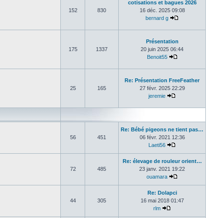
cotisations et bagues 2026
152
830
16 déc. 2025 09:08
bernard g
Consulter le de
Présentation
175
1337
20 juin 2025 06:44
Benoit55
Consulter le der
Re: Présentation FreeFeather
25
165
27 févr. 2025 22:29
jeremie
Consulter le dern
Re: Bébé pigeons ne tient pas…
56
451
06 févr. 2021 12:36
Laeti56
Consulter le dern
Re: élevage de rouleur orient…
72
485
23 janv. 2021 19:22
ouamara
Consulter le der
Re: Dolapci
44
305
16 mai 2018 01:47
rlm
Consulter le derni