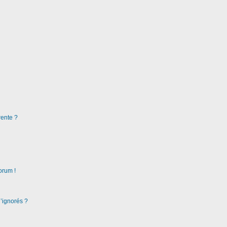
rente ?
orum !
d’ignorés ?