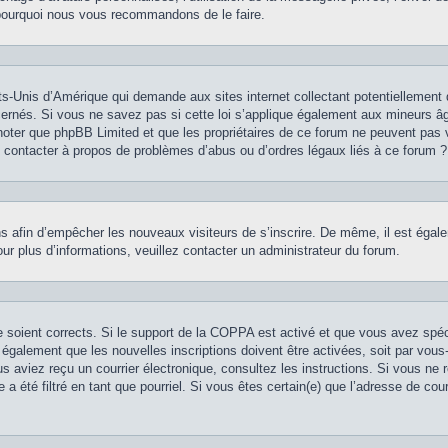
st pourquoi nous vous recommandons de le faire.
ts-Unis d’Amérique qui demande aux sites internet collectant potentiellement
rnés. Si vous ne savez pas si cette loi s’applique également aux mineurs âg
z noter que phpBB Limited et que les propriétaires de ce forum ne peuvent pas 
je contacter à propos de problèmes d’abus ou d’ordres légaux liés à ce forum ?
ions afin d’empêcher les nouveaux visiteurs de s’inscrire. De même, il est éga
 Pour plus d’informations, veuillez contacter un administrateur du forum.
se soient corrects. Si le support de la COPPA est activé et que vous avez spé
 également que les nouvelles inscriptions doivent être activées, soit par vou
vous aviez reçu un courrier électronique, consultez les instructions. Si vous n
 a été filtré en tant que pourriel. Si vous êtes certain(e) que l’adresse de co