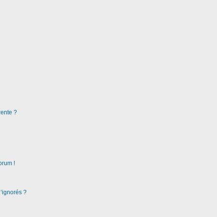
rente ?
orum !
d’ignorés ?