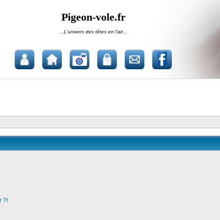
Pigeon-vole.fr
...L'univers des têtes en l'air...
 ?!