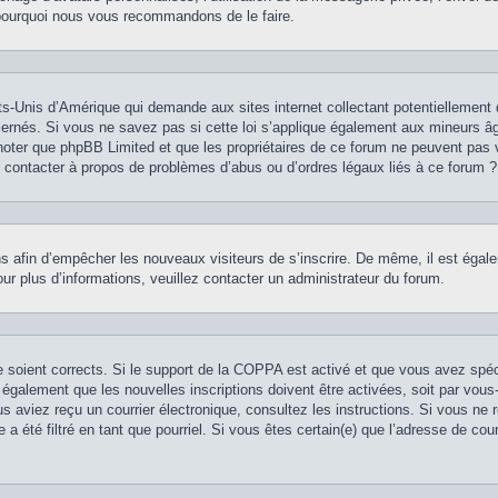
st pourquoi nous vous recommandons de le faire.
ts-Unis d’Amérique qui demande aux sites internet collectant potentiellement
rnés. Si vous ne savez pas si cette loi s’applique également aux mineurs âg
z noter que phpBB Limited et que les propriétaires de ce forum ne peuvent pas 
je contacter à propos de problèmes d’abus ou d’ordres légaux liés à ce forum ?
ions afin d’empêcher les nouveaux visiteurs de s’inscrire. De même, il est éga
 Pour plus d’informations, veuillez contacter un administrateur du forum.
se soient corrects. Si le support de la COPPA est activé et que vous avez spé
 également que les nouvelles inscriptions doivent être activées, soit par vou
vous aviez reçu un courrier électronique, consultez les instructions. Si vous n
 a été filtré en tant que pourriel. Si vous êtes certain(e) que l’adresse de co