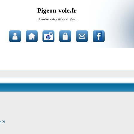
Pigeon-vole.fr
...L'univers des têtes en l'air...
 ?!