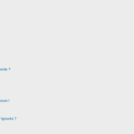
rente ?
orum !
d’ignorés ?