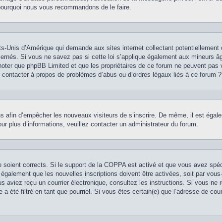
st pourquoi nous vous recommandons de le faire.
ts-Unis d’Amérique qui demande aux sites internet collectant potentiellement
rnés. Si vous ne savez pas si cette loi s’applique également aux mineurs âg
z noter que phpBB Limited et que les propriétaires de ce forum ne peuvent pas 
je contacter à propos de problèmes d’abus ou d’ordres légaux liés à ce forum ?
ions afin d’empêcher les nouveaux visiteurs de s’inscrire. De même, il est éga
 Pour plus d’informations, veuillez contacter un administrateur du forum.
se soient corrects. Si le support de la COPPA est activé et que vous avez spé
 également que les nouvelles inscriptions doivent être activées, soit par vou
vous aviez reçu un courrier électronique, consultez les instructions. Si vous n
 a été filtré en tant que pourriel. Si vous êtes certain(e) que l’adresse de co