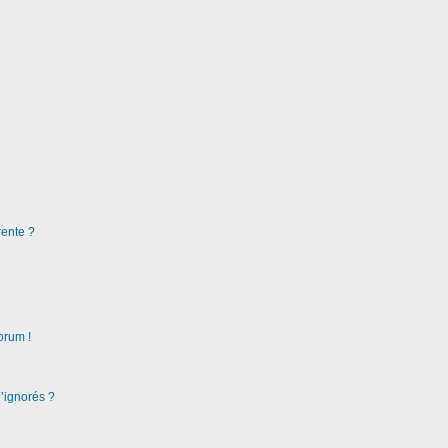
rente ?
orum !
d’ignorés ?