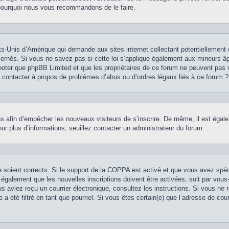
st pourquoi nous vous recommandons de le faire.
ts-Unis d’Amérique qui demande aux sites internet collectant potentiellement
rnés. Si vous ne savez pas si cette loi s’applique également aux mineurs âg
z noter que phpBB Limited et que les propriétaires de ce forum ne peuvent pas 
je contacter à propos de problèmes d’abus ou d’ordres légaux liés à ce forum ?
ions afin d’empêcher les nouveaux visiteurs de s’inscrire. De même, il est éga
 Pour plus d’informations, veuillez contacter un administrateur du forum.
se soient corrects. Si le support de la COPPA est activé et que vous avez spé
 également que les nouvelles inscriptions doivent être activées, soit par vou
vous aviez reçu un courrier électronique, consultez les instructions. Si vous n
 a été filtré en tant que pourriel. Si vous êtes certain(e) que l’adresse de co