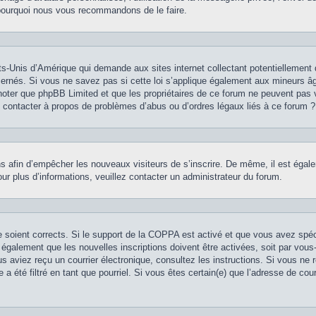
st pourquoi nous vous recommandons de le faire.
ts-Unis d’Amérique qui demande aux sites internet collectant potentiellement
rnés. Si vous ne savez pas si cette loi s’applique également aux mineurs âg
z noter que phpBB Limited et que les propriétaires de ce forum ne peuvent pas 
je contacter à propos de problèmes d’abus ou d’ordres légaux liés à ce forum ?
ions afin d’empêcher les nouveaux visiteurs de s’inscrire. De même, il est éga
 Pour plus d’informations, veuillez contacter un administrateur du forum.
se soient corrects. Si le support de la COPPA est activé et que vous avez spé
 également que les nouvelles inscriptions doivent être activées, soit par vou
vous aviez reçu un courrier électronique, consultez les instructions. Si vous n
 a été filtré en tant que pourriel. Si vous êtes certain(e) que l’adresse de co