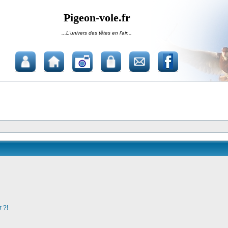
Pigeon-vole.fr
...L'univers des têtes en l'air...
 ?!