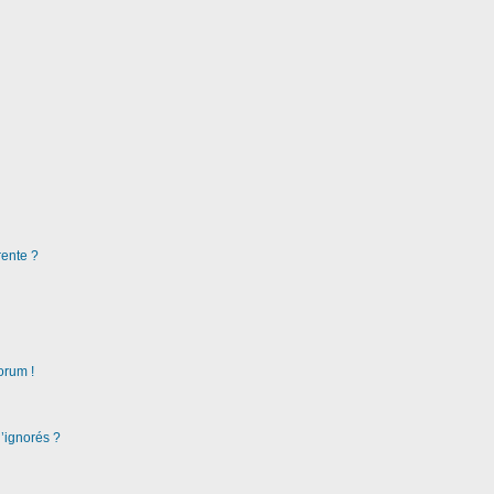
rente ?
orum !
d’ignorés ?